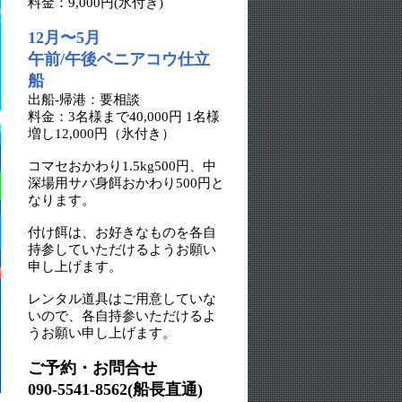
料金：9,000円(氷付き)
12月〜5月
午前/午後ベニアコウ仕立
船
出船-帰港：要相談
料金：3名様まで40,000円 1名様
増し12,000円（氷付き）
コマセおかわり1.5kg500円、中
深場用サバ身餌おかわり500円と
なります。
付け餌は、お好きなものを各自
持参していただけるようお願い
申し上げます。
レンタル道具はご用意していな
いので、各自持参いただけるよ
うお願い申し上げます。
ご予約・お問合せ
090-5541-8562(船長直通)