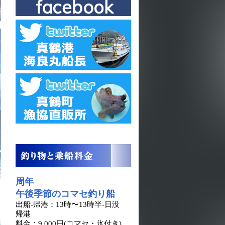
周年
午後季節のコマセ釣り船
出船-帰港：13時〜13時半-日没
帰港
料金：9,000円(コマセ・氷付き)