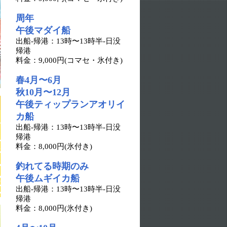
周年
午後マダイ船
出船-帰港：13時〜13時半-日没
帰港
料金：9,000円(コマセ・氷付き)
春4月〜6月
秋10月〜12月
午後ティップランアオリイ
カ船
出船-帰港：13時〜13時半-日没
帰港
料金：8,000円(氷付き)
釣れてる時期のみ
午後ムギイカ船
出船-帰港：13時〜13時半-日没
帰港
料金：8,000円(氷付き)